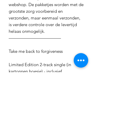
webshop. De pakketjes worden met de 
grootste zorg voorbereid en 
verzonden, maar eenmaal verzonden, 
is verdere controle over de levertijd 
helaas onmogelijk.

————————————

Take me back to forgiveness 

Limited Edition 2-track single (in 
kartonnen hoesje) - inclusief 
handtekening. 

#1 Take me back to forgiveness

#2 Take me back to forgiveness 
(instrumental)

Dit is een gelimiteerde oplage van 100 
stuks.
