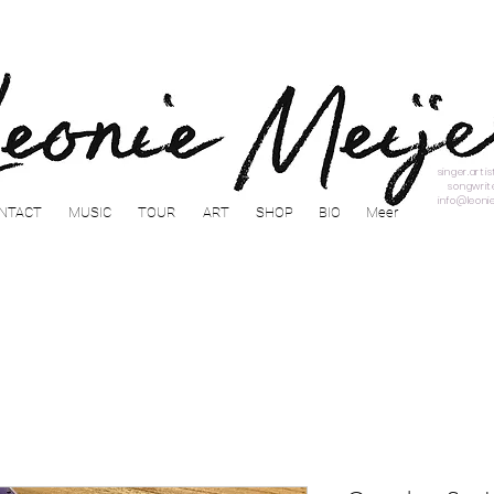
singer.arti
songwrit
info@leoni
NTACT
MUSIC
TOUR
ART
SHOP
BIO
Meer