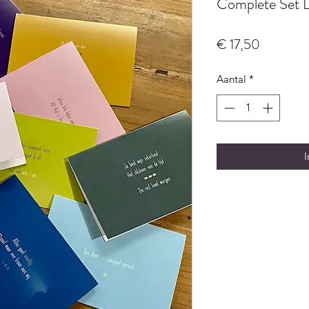
Complete Set L
Prijs
€ 17,50
Aantal
*
I