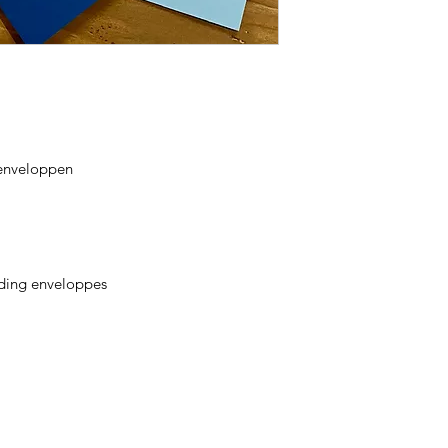
 enveloppen
luding enveloppes