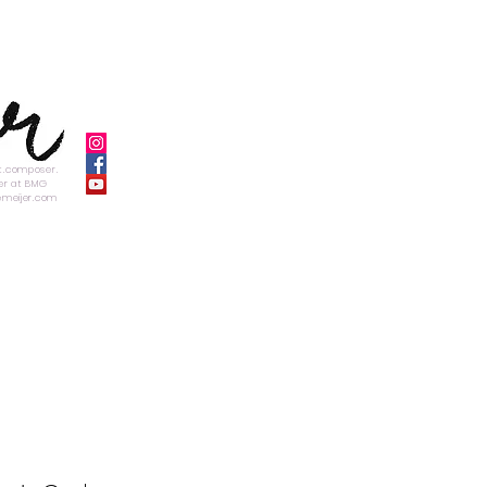
st.composer.
er at BMG
emeijer.com