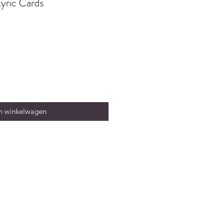
yric Cards
n winkelwagen